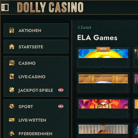
Zurück
AKTIONEN
ELA Games
STARTSEITE
NEU
CASINO
LIVE-CASINO
JACKPOT-SPIELE
NEU
SPORT
NEU
LIVE-WETTEN
PFERDERENNEN