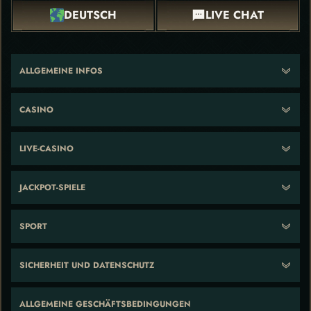
DEUTSCH
LIVE CHAT
ALLGEMEINE INFOS
CASINO
LIVE-CASINO
JACKPOT-SPIELE
SPORT
SICHERHEIT UND DATENSCHUTZ
ALLGEMEINE GESCHÄFTSBEDINGUNGEN